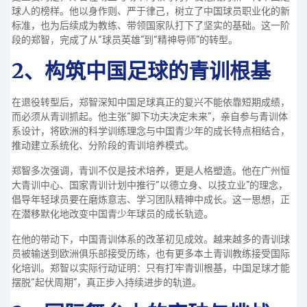
球人的榜样。他以身作则、严于律己，树立了中国球员职业化的新
标准，也为后续成为教练、带领国家队打下了坚实的基础。这一阶
段的郑智，完成了从“球员英雄”到“精神导师”的转型。
2、构筑中国足球的青训根基
在退役转型后，郑智深知中国足球真正的复兴不能依靠短期成绩，
而必须从青训抓起。他主张“脚下功夫决定未来”，亲自参与青训体
系设计，将欧洲的科学训练理念与中国青少年的成长特点相结合，
推动建立系统化、分阶段的青训培养模式。
郑智多次强调，青训不仅是技术培养，更是人格塑造。他在广州恒
大青训中心、国家青训计划中推行“以德立身、以技立业”的理念，
倡导年轻球员要在磨炼意志、学习团队精神中成长。这一思想，正
在潜移默化地改变中国青少年球员的成长轨迹。
在他的带动下，中国青训体系的改革初见成效。越来越多的青训球
员被输送到欧洲俱乐部接受历练，也有更多本土青训教练接受国际
化培训。郑智以实际行动证明：只有打牢青训根基，中国足球才能
摆脱“起伏周期”，真正步入持续进步的轨道。