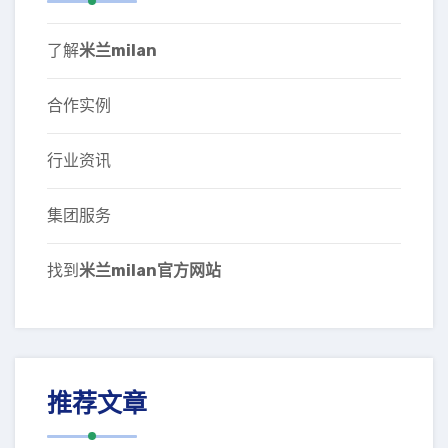
了解
米兰milan
合作实例
行业资讯
集团服务
找到
米兰milan官方网站
推荐文章