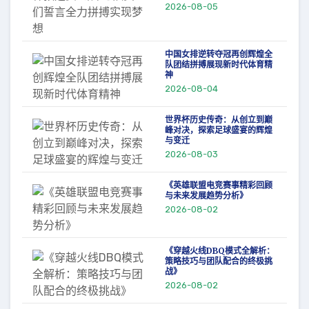
2026-08-05
中国女排逆转夺冠再创辉煌全
队团结拼搏展现新时代体育精
神
2026-08-04
世界杯历史传奇：从创立到巅
峰对决，探索足球盛宴的辉煌
与变迁
2026-08-03
《英雄联盟电竞赛事精彩回顾
与未来发展趋势分析》
2026-08-02
《穿越火线DBQ模式全解析：
策略技巧与团队配合的终极挑
战》
2026-08-02