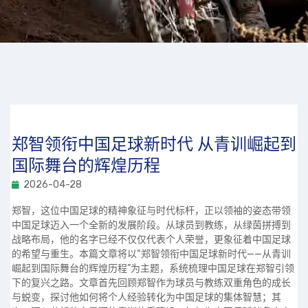
郑智领衔中国足球新时代 从青训崛起到
国际舞台的辉煌历程
2026-04-28
郑智，这位中国足球的精神象征与时代标杆，正以领袖的姿态带领
中国足球迈入一个全新的发展阶段。从球员到教练，从绿茵拼搏到
战略布局，他的名字已经不仅仅代表个人荣誉，更象征着中国足球
的希望与重生。本篇文章将以“郑智领衔中国足球新时代——从青训
崛起到国际舞台的辉煌历程”为主题，系统梳理中国足球在郑智引领
下的复兴之路。文章首先回顾郑智作为球员与教练双重角色的成长
与蜕变，探讨他如何将个人经验转化为中国足球的集体智慧；其