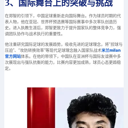
3、国际舞台上的突破与挑战
在郑智的引领下，中国足球重新走向国际舞台。作为球员时期的代
表人物，他在亚冠、世界杯预选赛等国际赛事中多次率队创造历
史。进入执教生涯后，郑智更致力于提升国家队的整体竞争力，强
调团队协作与战术执行的重要性。
他注重研究国际足球的发展趋势，吸收先进的足球理念，将“控球与
压迫”、“攻防转换效率”等现代足球理念融入国家队战术
米兰milan
官方网站
体系。在他的带领下，中国队在亚洲杯与国际友谊赛中多
次展现出与强队抗衡的能力，比赛内容更加成熟，球员心态更趋稳
定。