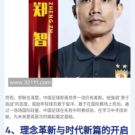
然而，郑智也清楚，中国足球距离世界一流仍有差距。他强调“勇于
挑战”的态度，鼓励年轻球员敢于留洋、敢于在国际赛场上亮剑。通
过一场场国际较量，中国足球在失败中积累经验，在学习中寻找突
破，为未来更高层次的崛起奠定基础。
4、理念革新与时代新篇的开启