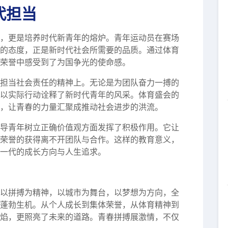
造与传播。青年体育竞技所体现的拼搏、团结、奋
体报道与公众参与，城市的青春形象与创新活力被
这种“体育+城市”的融合发展模式，成为推动社会