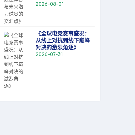
2026-08-01
《全球电竞赛事盛况：
从线上对抗到线下巅峰
对决的激烈角逐》
2026-07-31