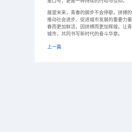
四、青春力量凝聚时
全国青年体育竞技盛会不仅是竞技的舞台
上展现的拼搏精神、团队协作与公平竞争
竞技，他们学会了责任与担当，也在集体
青春的力量，体现在敢于迎难而上、勇于
运动员，还是默默奉献的志愿者，他们都
举办，为青年群体提供了共同成长的平台
更值得一提的是，青年体育竞技盛会在引
青年认识到，成功的背后是坚持与努力，
超越了竞技的胜负，更深层地影响着青年
总结：
全国青年体育竞技盛会，以青春为底色，
面展示了新时代青年的奋斗风貌与社会的
城市发展，这场盛会不仅点燃了竞技的火