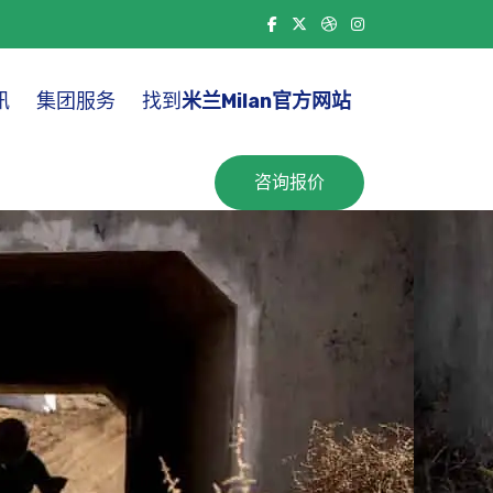
讯
集团服务
找到
米兰milan官方网站
咨询报价