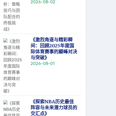
2026-08-02
《激烈角逐与精彩瞬
间：回顾2025年度国
际体育赛事的巅峰对决
与突破》
2026-08-01
《探索NBA历史最佳
阵容与未来潜力球员的
交汇点》