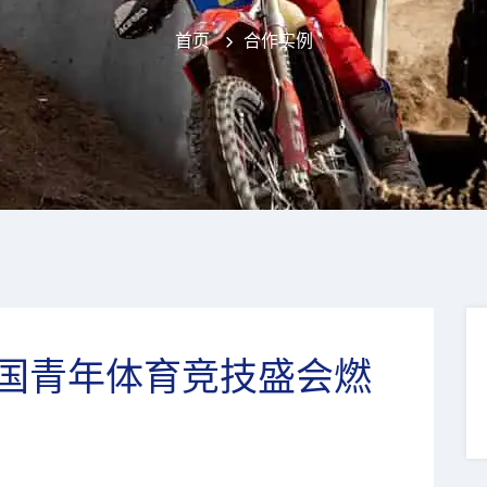
首页
合作实例
国青年体育竞技盛会燃