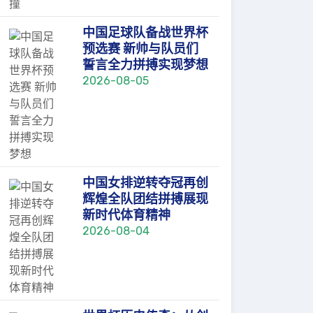
中国足球队备战世界杯
预选赛 新帅与队员们
誓言全力拼搏实现梦想
2026-08-05
中国女排逆转夺冠再创
辉煌全队团结拼搏展现
新时代体育精神
2026-08-04