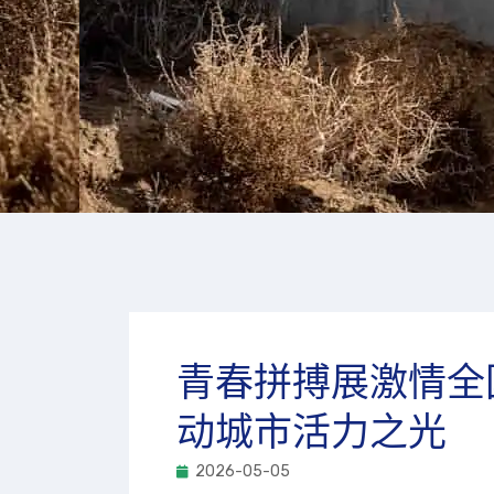
青春拼搏展激情全
动城市活力之光
2026-05-05