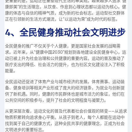
更重要的是，运动正在重塑现代生活的审美观。越来越多人追求“健
康即美”的生活理念，从饮食、作息到心理状态都以运动为核心。健
康的体态与自信的精神气质，成为新的社会标志。运动型社交群体
正在引领新的生活方式潮流，让“以运动为荣”成为时代的标签。
4、全民健身推动社会文明进步
全民健身的推广不仅关乎个人健康，更是国家社会发展的战略需
求。近年来，从“健康中国2030”规划到各地建设全民健身中心，运
动已被上升为社会治理和公共健康的重要内容。运动的普及推动了
医疗支出的降低、社会活力的提升，也为社区文化建设注入了积极
能量。
全民运动还促进了体育产业与城市经济的发展。体育赛事、运动装
备、健身培训等相关产业形成了庞大的经济链条，为就业与创新提
供了新机遇。同时，健康的市民群体也是城市活力的象征，他们在
公共空间的积极参与，提升了社会的文明程度与凝聚力。
从更深层次看，运动文化的普及代表着社会价值观的转变——从追求
物质积累转向追求身心平衡。从孩子到老人，每个人都能在运动中
找到属于自己的健康方式，这种全民共享的健康理念，正成为社会
文明进步的重要标志。