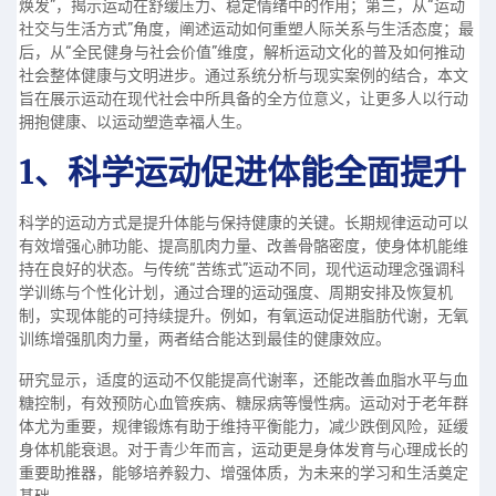
焕发”，揭示运动在舒缓压力、稳定情绪中的作用；第三，从“运动
社交与生活方式”角度，阐述运动如何重塑人际关系与生活态度；最
后，从“全民健身与社会价值”维度，解析运动文化的普及如何推动
社会整体健康与文明进步。通过系统分析与现实案例的结合，本文
旨在展示运动在现代社会中所具备的全方位意义，让更多人以行动
拥抱健康、以运动塑造幸福人生。
1、科学运动促进体能全面提升
科学的运动方式是提升体能与保持健康的关键。长期规律运动可以
有效增强心肺功能、提高肌肉力量、改善骨骼密度，使身体机能维
持在良好的状态。与传统“苦练式”运动不同，现代运动理念强调科
学训练与个性化计划，通过合理的运动强度、周期安排及恢复机
制，实现体能的可持续提升。例如，有氧运动促进脂肪代谢，无氧
训练增强肌肉力量，两者结合能达到最佳的健康效应。
研究显示，适度的运动不仅能提高代谢率，还能改善血脂水平与血
糖控制，有效预防心血管疾病、糖尿病等慢性病。运动对于老年群
体尤为重要，规律锻炼有助于维持平衡能力，减少跌倒风险，延缓
身体机能衰退。对于青少年而言，运动更是身体发育与心理成长的
重要助推器，能够培养毅力、增强体质，为未来的学习和生活奠定