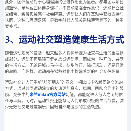
此外，团体运动对于心理健康的促进作用更为显著。参与团队项目
如篮球、足球或团体健身课程，不仅能增强合作意识，还能建立社
交纽带，缓解孤独感与社会隔离。运动让人们在互动中获得支持与
认同，这种心理满足感，是数字时代人际关系稀薄背景下的一种重
要补偿。
3、运动社交塑造健康生活方式
随着运动观念的普及，越来越多人将运动视为社交与生活的重要组
成部分。运动不再局限于健身房或运动场，而成为一种开放、共享
的生活方式。无论是城市马拉松、徒步旅行、骑行活动，还是日常
的晨跑、广场舞，运动都在潜移默化中构建着新的社会交往场景。
运动社交让人们重新认识“朋友”的意义。相比以往依赖网络交流的
方式，通过共同运动建立的友谊更加真实、稳固。团队合作中的鼓
励、竞争中的
米兰milan官方网站
切磋，都能促进人与人之间的信
任与理解。同时，运动社交还能帮助人们形成积极的生活节奏，减
少无效社交与过度娱乐，回归自然与健康的生活轨道。