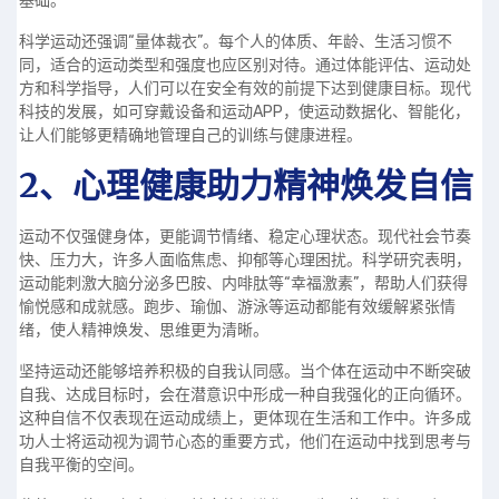
基础。
科学运动还强调“量体裁衣”。每个人的体质、年龄、生活习惯不
同，适合的运动类型和强度也应区别对待。通过体能评估、运动处
方和科学指导，人们可以在安全有效的前提下达到健康目标。现代
科技的发展，如可穿戴设备和运动APP，使运动数据化、智能化，
让人们能够更精确地管理自己的训练与健康进程。
2、心理健康助力精神焕发自信
运动不仅强健身体，更能调节情绪、稳定心理状态。现代社会节奏
快、压力大，许多人面临焦虑、抑郁等心理困扰。科学研究表明，
运动能刺激大脑分泌多巴胺、内啡肽等“幸福激素”，帮助人们获得
愉悦感和成就感。跑步、瑜伽、游泳等运动都能有效缓解紧张情
绪，使人精神焕发、思维更为清晰。
坚持运动还能够培养积极的自我认同感。当个体在运动中不断突破
自我、达成目标时，会在潜意识中形成一种自我强化的正向循环。
这种自信不仅表现在运动成绩上，更体现在生活和工作中。许多成
功人士将运动视为调节心态的重要方式，他们在运动中找到思考与
自我平衡的空间。