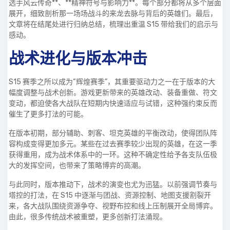
选手风云传奇**、**精神符号与影响力**。每个部分都将从多个层面
展开，细致剖析那一场场战斗的来龙去脉与背后的英雄们。最后，
文章将在结尾处进行归纳总结，梳理出重温 S15 带给我们的启示与
感动。
战术进化与版本冲击
S15 赛季之所以成为“辉煌赛季”，其重要驱动力之一在于版本的大
幅度调整与战术创新。游戏更新带来的英雄改动、装备重做、符文
变动，都迫使各大战队在短期内快速适应与试错，这种强约束反而
催生了更多打法的可能。
在版本初期，部分辅助、刺客、坦克英雄的平衡改动，使得团队阵
容构成变得更加多元。某些在过去赛季较少出现的英雄，在这一季
获得重用，成为战术体系中的一环。这种不确定性给予各支队伍极
大的发挥空间，也带来了策略博弈的高潮。
与此同时，版本推动下，战术的演变也尤为迅猛。以前强调节奏与
塔控的打法，在 S15 中逐渐与团战、资源控制、地图支援割裂开
来，各大战队围绕资源争夺、视野布控和线上压制展开全局博弈。
由此，很多传统战术被重塑，更多创新打法涌现。