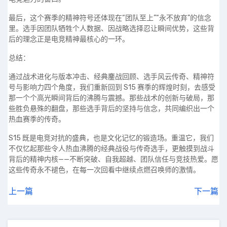
最后，这个赛季的精神符号还体现在“团队至上”“永不放弃”的信念
里。选手因团队牺牲个人数据、因战略选择忍让瞬间优势，这些背
后的理念正是电竞精神最核心的一环。
总结：
通过战术进化与版本冲击、经典鏖战回顾、选手风云传奇、精神符
号与影响力四个角度，我们重新回到 S15 赛季的辉煌时刻，去感受
那一个个高光瞬间背后的沸腾与震撼。那些战术的创新与破局，那
些胜负悬殊的翻盘，那些选手背后的坚持与信念，共同编织出一个
热血赛季的传奇。
S15 既是电竞对抗的盛典，也是文化记忆的锻造场。重温它，我们
不仅忆起那些令人热血沸腾的经典战役与传奇选手，更触摸到战斗
背后的精神内核——不断突破、自我超越、团队信任与竞技热爱。愿
这些传奇永不褪色，在每一次回看中继续点燃召唤师的激情。
上一篇
下一篇