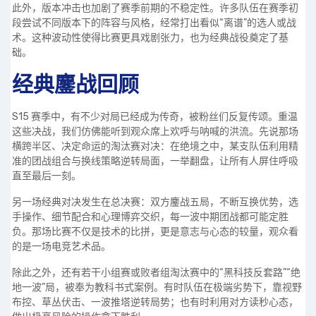
此外，版本冲击也加剧了赛季前期的不稳定性。许多队伍在赛季初
段尝试不同版本下的阵容与风格，经常打出看似“离谱”的选人或战
术。这种波动性使得比赛更具戏剧张力，也为经典战役奠定了基
础。
经典鏖战回顾
S15 赛季中，有不少对局已经成为传奇，被粉丝们反复传颂。重温
这些决战，我们仿佛能听到观众席上欢呼与呐喊的洪流。先说那场
横跨半区、决定命运的淘汰赛对决：在绝境之中，某支队伍利用精
准的团战组合与换线策略逆转局面，一举翻盘，让所有人屏住呼吸
直至最后一刻。
另一场经典对决发生在总决赛：双方鏖战五局，不断互换优势，选
手操作、细节配合和心理博弈交织，每一波中期团战都可能定胜
负。那场比赛不仅是技术的比拼，更是意志与心态的较量，观众看
的是一场电竞艺术品。
除此之外，还有若干小组赛或败者组淘汰赛中的“黑科技反套路”“绝
地一波”局，被奉为教科书式案例。有时队伍在极端劣势下，靠视野
布控、草丛伏击、一波推塔逆转局势；也有时利用对方读秒心态，