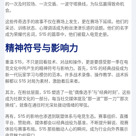
的一次及时控场、一次交盾、一波守塔换线，为队伍赢得致命机
会。
这些传奇选手的故事不仅在赛场上发生，更在赛场下延续。他们的
采访、训练状态、心理调适成为粉丝津津乐道的话题。他们的名字
成为荣耀代名词，S15 的篇章中，他们被载入电竞史册。
精神符号与影响力
重温 S15，不只是回看技术、对战和操作，更是要感受那一季在电
竞文化中所产生的精神符号与影响力。首先，S15 的经典战役成为
新一代玩家学习与模仿的范本。许多战术录像、操作教学、战术拆
解都以 S15 对局为素材，激励着后来者。
其次，在粉丝层面，S15 塑造了一批“偶像选手”与“经典时刻”，这些
成为社群文化的一部分。每当社交媒体提及“那一波”“那一刀”“那次
换线”，就像在通往时光深处拨动情绪的琴弦。
再有，S15 的影响也渗透到联盟体系与电竞生态。赛事组织、直播
平台、赞助商、媒体都会以经典战役为基准，不断提升解说、观赛
体验与赛事布局。S15 那些触动人心的瞬间，成为行业向外界展示
电竞魅力的窗口。