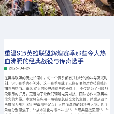
重温S15英雄联盟辉煌赛季那些令人热
血沸腾的经典战役与传奇选手
2026-04-29
在英雄联盟的历史长河中，每一个赛季都有其独特的韵味与高光时
刻。S15 赛季也不例外，这一赛季承载了无数召唤师对竞技巅峰的
期许与热血。重温 S15 的经典战役与传奇选手，不仅是为了回顾那
段激昂的岁月，更是为了让我们理解电竞对抗、团队协作以及英雄
信念的力量。本文将首先用一段摘要总结全文的主旨，然后从四个
角度深入剖析 S15 赛季那些足以让人热血沸腾的对决与人物。四个
角度分别聚焦于：**战术进化与版本冲击**、**经典鏖战回顾**、**