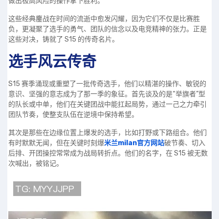
做出极高风险的操作拿下胜利。
这些经典鏖战在时间的流逝中愈发闪耀，因为它们不仅是比赛胜
负，更凝聚了选手的勇气、团队的信念以及电竞精神的张力。正是
这些对决，铸就了 S15 的传奇名片。
选手风云传奇
S15 赛季涌现或重塑了一批传奇选手，他们以精湛的操作、敏锐的
意识、坚强的意志成为了那一季的象征。首先谈及的是“举旗者”型
的队长或中单，他们在关键团战中能扛起局势，通过一己之力牵引
团队节奏，使整支队伍在逆境中保持希望。
其次是那些在边缘位置上爆发的选手，比如打野或下路组合。他们
有时默默无闻，但在关键时刻爆
米兰milan官方网站
破节奏、切入
后排、开团操控常常成为战局转折点。他们的名字，在 S15 被无数
次喊出，被铭记。